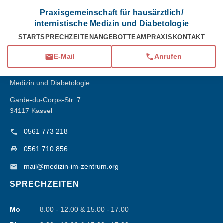
Praxisgemeinschaft für hausärztlich/
internistische Medizin und Diabetologie
KONTAKT
START
SPRECHZEITEN
ANGEBOT
TEAM
PRAXIS
KONTAKT
E-Mail
Anrufen
Praxisgemeinschaft
für hausärztlich/internistische
Medizin und Diabetologie
Garde-du-Corps-Str. 7
34117 Kassel
0561 773 218
0561 710 856
mail@medizin-im-zentrum.org
SPRECHZEITEN
Mo
8.00 - 12.00 & 15.00 - 17.00